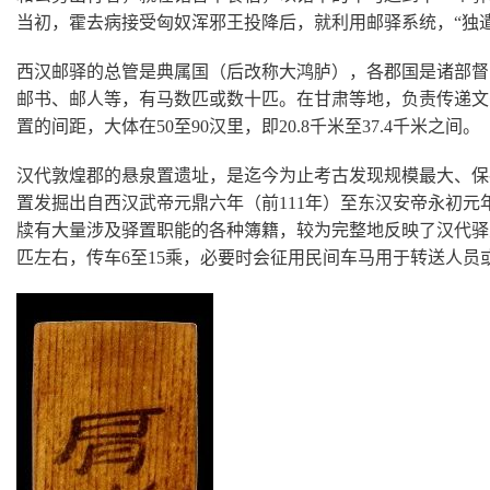
当初，霍去病接受匈奴浑邪王投降后，就利用邮驿系统，“独
西汉邮驿的总管是典属国（后改称大鸿胪），各郡国是诸部督
邮书、邮人等，有马数匹或数十匹。在甘肃等地，负责传递文
置的间距，大体在50至90汉里，即20.8千米至37.4千米之间。
汉代敦煌郡的悬泉置遗址，是迄今为止考古发现规模最大、保
置发掘出自西汉武帝元鼎六年（前111年）至东汉安帝永初元年
牍有大量涉及驿置职能的各种簿籍，较为完整地反映了汉代驿置
匹左右，传车6至15乘，必要时会征用民间车马用于转送人员