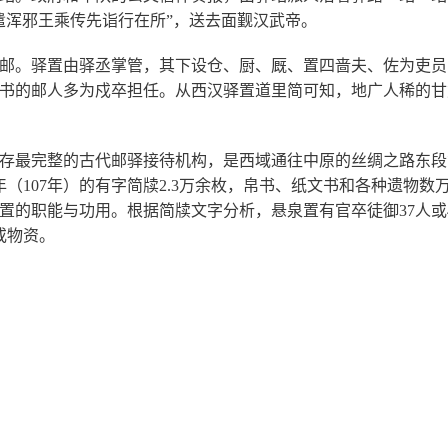
遣浑邪王乘传先诣行在所”，送去面觐汉武帝。
邮。驿置由驿丞掌管，其下设仓、厨、厩、置四啬夫、佐为吏员
书的邮人多为戍卒担任。从西汉驿置道里简可知，地广人稀的甘
存最完整的古代邮驿接待机构，是西域通往中原的丝绸之路东段
（107年）的有字简牍2.3万余枚，帛书、纸文书和各种遗物数
的职能与功用。根据简牍文字分析，悬泉置有官卒徒御37人或4
或物资。