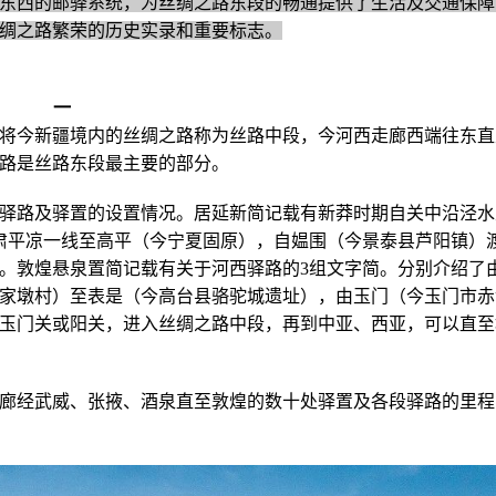
东西的邮驿系统，为丝绸之路东段的畅通提供了生活及交通保障
绸之路繁荣的历史实录和重要标志。
一
将今新疆境内的丝绸之路称为丝路中段，今河西走廊西端往东直
路是丝路东段最主要的部分。
驿路及驿置的设置情况。
居延新简记载有新莽时期自关中沿泾水
肃平凉一线至高平（今宁夏固原），自媪围（今景泰县芦阳镇）
。
敦煌悬泉置简记载有关于河西驿路的3组文字简。
分别介绍了
家墩村）至表是（今高台县骆驼城遗址），由玉门（今玉门市赤
玉门关或阳关，进入丝绸之路中段，再到中亚、西亚，可以直至
廊经武威、张掖、酒泉直至敦煌的数十处驿置及各段驿路的里程