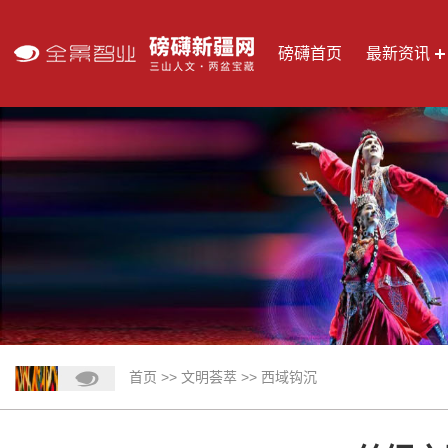
磅礴首页
最新资讯
首页
>>
文明荟萃
>>
西域钩沉