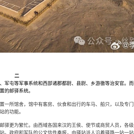
二
、军屯等军事系统和西部诸郡都尉、县尉、乡游徼等治安官。
而
置的邮驿系统。
置一所馆舍，馆中有客房、伙食和出行的车马、船只，以及专门
站的功能。
邮驿更为繁忙。由西域各国来汉的王侯、使节或商贸人员，各级
站。政府和军队的公文信件奏报，由驿站派人沿着驿路一站一站