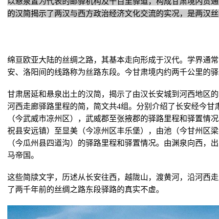
以悬泉置为代表的邮驿机构及千百里驿道，构成甘肃境内贯通
的汉简揭示了两汉与西方政治经济文化交流的实况，是两汉丝
绵亘欧亚大陆的丝绸之路，其基本走向形成于汉代。
学界通常
安、洛阳间的线路称为丝路东段。
今甘肃境内约两千公里的驿
甘肃居延和悬泉出土的汉简，揭示了由汉长安城到河西地区的
河西走廊驿路里程的简，简文共4组。
分别介绍了长安经今甘
（今武威市凉州区），武威郡至张掖郡的驿路里程和驿置情况
祝县安远镇）至显美（今凉州区丰乐堡），由池（今甘州区梁
（今瓜州县四道沟）的驿路里程和驿置情况。
由渊泉向西，出
马帝国。
这些简牍文字，历述从长安往西，越陇山，渡黄河，沿河西走
了两千年前的丝绸之路东段驿路的真实不虚。