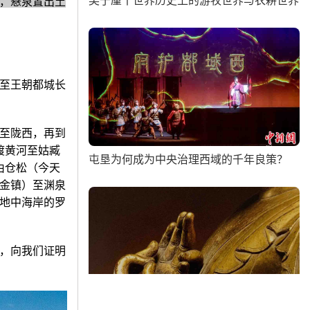
吴于廑丨世界历史上的游牧世界与农耕世界
，悬泉置出土
至王朝都城长
至陇西，再到
渡黄河至姑臧
屯垦为何成为中央治理西域的千年良策？
由仓松（今天
金镇）至渊泉
地中海岸的罗
，向我们证明