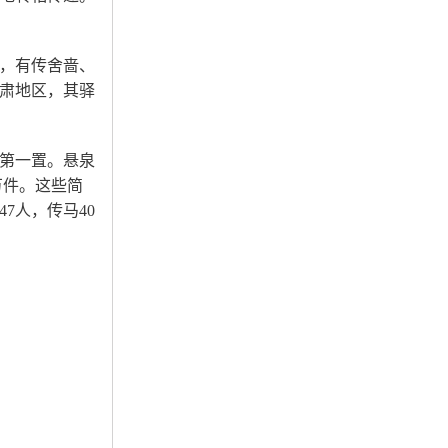
，有传舍啬、
肃地区，其驿
第一置。悬泉
万件。这些简
7人，传马40