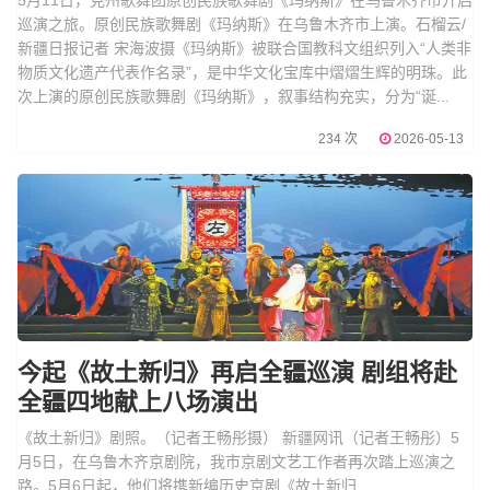
巡演之旅。原创民族歌舞剧《玛纳斯》在乌鲁木齐市上演。石榴云/
新疆日报记者 宋海波摄《玛纳斯》被联合国教科文组织列入“人类非
物质文化遗产代表作名录”，是中华文化宝库中熠熠生辉的明珠。此
次上演的原创民族歌舞剧《玛纳斯》，叙事结构充实，分为“诞...
234 次
2026-05-13
今起《故土新归》再启全疆巡演 剧组将赴
全疆四地献上八场演出
《故土新归》剧照。（记者王畅彤摄） 新疆网讯（记者王畅彤）5
月5日，在乌鲁木齐京剧院，我市京剧文艺工作者再次踏上巡演之
路。5月6日起，他们将携新编历史京剧《故土新归...