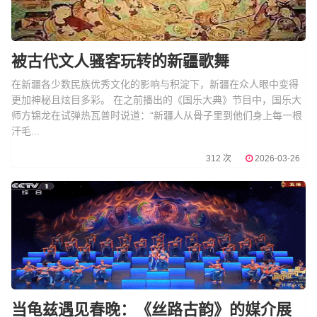
被古代文人骚客玩转的新疆歌舞
在新疆各少数民族优秀文化的影响与积淀下，新疆在众人眼中变得
更加神秘且炫目多彩。 在之前播出的《国乐大典》节目中，国乐大
师方锦龙在试弹热瓦普时说道：“新疆人从骨子里到他们身上每一根
汗毛...
312 次
2026-03-26
当龟兹遇见春晚：《丝路古韵》的媒介展