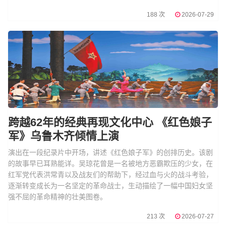
188 次
2026-07-29
跨越62年的经典再现文化中心 《红色娘子
军》乌鲁木齐倾情上演
演出在一段纪录片中开场，讲述《红色娘子军》的创排历史。该剧
的故事早已耳熟能详。吴琼花曾是一名被地方恶霸欺压的少女，在
红军党代表洪常青以及战友们的帮助下，经过血与火的战斗考验，
逐渐转变成长为一名坚定的革命战士，生动描绘了一幅中国妇女坚
强不屈的革命精神的壮美图卷。
213 次
2026-07-27