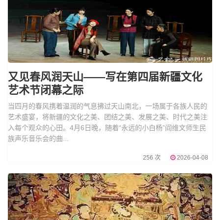
又见春风润天山——写在第四届新疆文化
艺术节闭幕之际
当四月的春风携着温润的气息拂过天山南北，一场属于各族人民的
艺术盛宴，将新疆的文化之美、团结之美、发展之美、时代之美注
入每个观众的心田。4月6日晚，随着“永远的小白杨”阎维文师生民
族声乐音乐会的曲...
256 次
2026-04-08