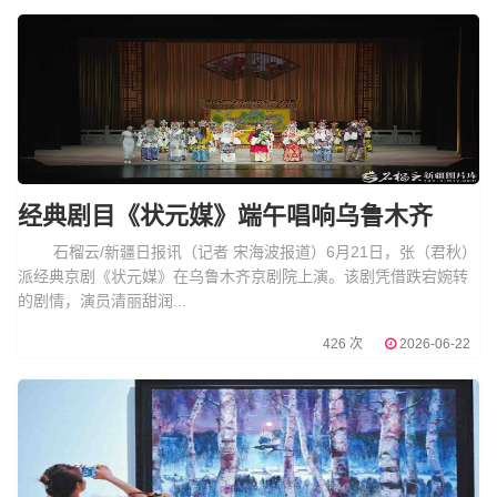
经典剧目《状元媒》端午唱响乌鲁木齐
石榴云/新疆日报讯（记者 宋海波报道）6月21日，张（君秋）
派经典京剧《状元媒》在乌鲁木齐京剧院上演。该剧凭借跌宕婉转
的剧情，演员清丽甜润...
426 次
2026-06-22