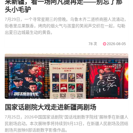
来新疆，看一场阿凡提再走——别忘了那
头小毛驴
7月29日，一个寻常星期三的傍晚。乌鲁木齐二道桥商圈人流涌动，
街巷里瓜果飘香，烤肉的烟火气与孩童的笑闹声交织在一起，勾勒
出夏日边城最生动的黄昏。
78 次
2026-08-05
国家话剧院大戏走进新疆两剧场
7月25日，2026中国国家话剧院“国话戏剧数字院线”展映季在新疆人
民剧场启动。本次展映季将持续到9月13日，在新疆人民剧场及团结
剧场共放映8部话剧数字影像作品。