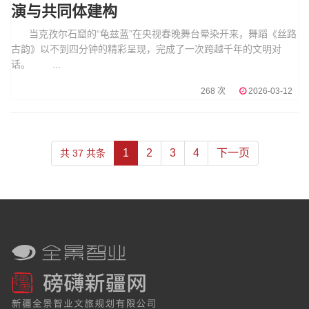
演与共同体建构
当克孜尔石窟的“龟兹蓝”在央视春晚舞台晕染开来，舞蹈《丝路
古韵》以不到四分钟的精彩呈现，完成了一次跨越千年的文明对
话。 ...
268 次
2026-03-12
1
2
3
4
下一页
共 37 共条