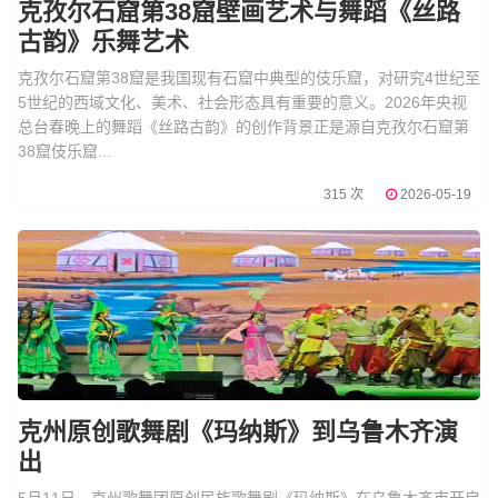
克孜尔石窟第38窟壁画艺术与舞蹈《丝路
古韵》乐舞艺术
克孜尔石窟第38窟是我国现有石窟中典型的伎乐窟，对研究4世纪至
5世纪的西域文化、美术、社会形态具有重要的意义。2026年央视
总台春晚上的舞蹈《丝路古韵》的创作背景正是源自克孜尔石窟第
38窟伎乐窟...
315 次
2026-05-19
克州原创歌舞剧《玛纳斯》到乌鲁木齐演
出
5月11日，克州歌舞团原创民族歌舞剧《玛纳斯》在乌鲁木齐市开启